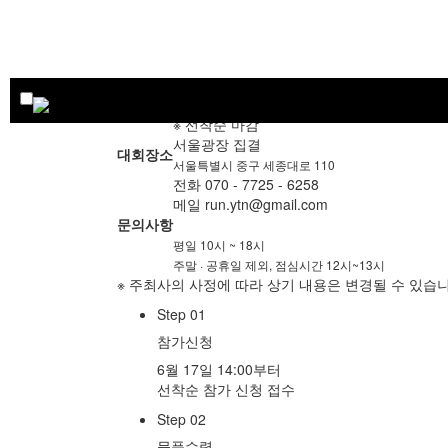
참가비 7만원
참가부문
HALF
참가비 8만원
6월 17일 오후 2시 ~ 7월 10일(금) 오후 5시
접수일정
※ 선착순 마감
서울광장 집결
대회장소
서울특별시 중구 세종대로 110
전화 070 - 7725 - 6258
메일 run.ytn@gmail.com
문의사항
평일 10시 ~ 18시
주말 · 공휴일 제외, 점심시간 12시~13시
※ 주최사의 사정에 따라 상기 내용은 변경될 수 있습
Step 01
참가신청
6월 17일 14:00부터
선착순 참가 신청 접수
Step 02
물품수령