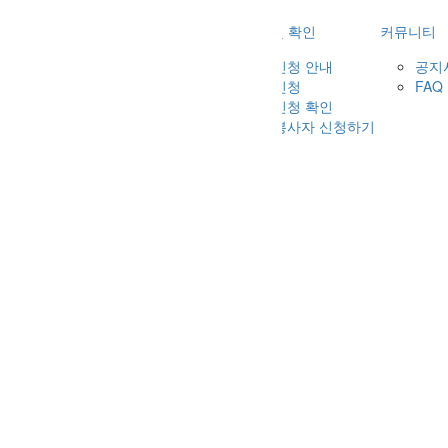
집결지 및 코스
참가신청 및 확인
커뮤니티
 개요
집결지 안내
참가신청 안내
공지
 기념품
코스 안내
참가신청
FAQ
 시상 안내
교통 통제 안내
참가신청 확인
자 유의사항
자원봉사자 신청하기
있습니다